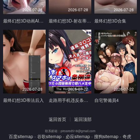
2026-07-28
2026-07-28
2026-07-28
最终幻想3D动画AI生成完美画质
最终幻想3D-射在蒂法的奶子小穴和嘴上V
最终幻想3D合集
2026-07-28
2026-07-22
2026-07-22
最终幻想3D蒂法后入
走路用手机违反条例发现到就问答无用马上无套抽插中出TheMotionAnimed_177879
自宅警備員4
返回首页
返回顶部
联系邮箱：
pirosred518@gmail.com
百度sitemap
-
谷歌sitemap
-
必应sitemap
-
搜狗sitemap
-
奇虎